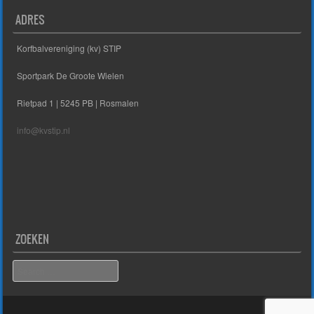
ADRES
Korfbalvereniging (kv) STIP
Sportpark De Groote Wielen
Rietpad 1 | 5245 PB | Rosmalen
info@kvstip.nl
ZOEKEN
Search