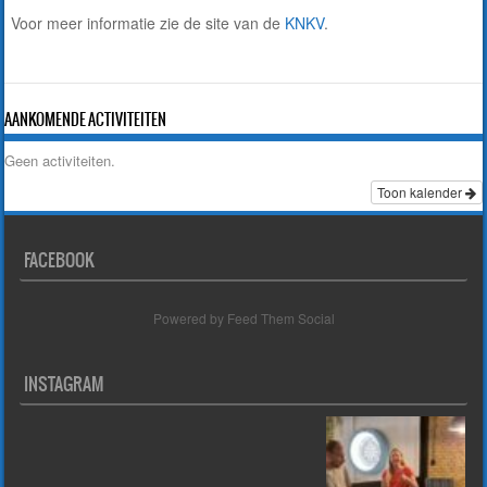
Voor meer informatie zie de site van de
KNKV
.
AANKOMENDE ACTIVITEITEN
Geen activiteiten.
Toon kalender
FACEBOOK
Powered by Feed Them Social
INSTAGRAM