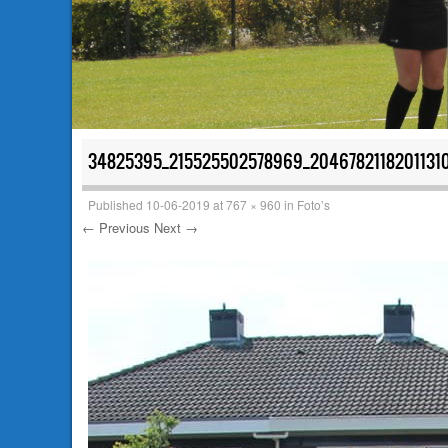
34825395_215525502578969_2046782118201131
Published
10-06-2019
at
767 × 960
in
Foto’s
← Previous
Next →