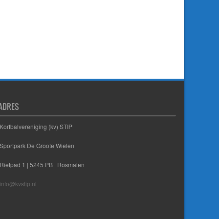
ADRES
Korfbalvereniging (kv) STIP
Sportpark De Groote Wielen
Rietpad 1 | 5245 PB | Rosmalen
info@kvstip.nl