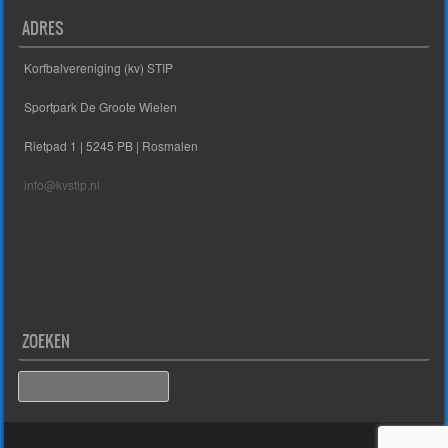
ADRES
Korfbalvereniging (kv) STIP
Sportpark De Groote Wielen
Rietpad 1 | 5245 PB | Rosmalen
info@kvstip.nl
ZOEKEN
Search