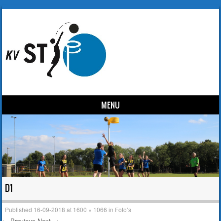
MENU
Skip to content
D1
Published
16-09-2018
at
1600 × 1066
in
Foto’s
← Previous
Next →