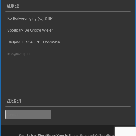
ADRES
Korfbalvereniging (kv) STIP
Sportpark De Groote Wielen
Rietpad 1 | 5245 PB | Rosmalen
info@kvstip.nl
ZOEKEN
Search
Sporty free WordPress Sports Theme
Powered By WordPress