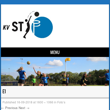
MENU
Skip to content
E1
Published
16-09-2018
at
1600 × 1066
in
Foto’s
← Previous
Next →